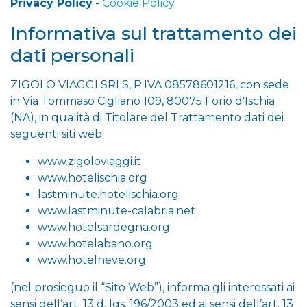
Privacy Policy
-
Cookie Policy
Informativa sul trattamento dei
dati personali
ZIGOLO VIAGGI SRLS, P.IVA 08578601216, con sede
in Via Tommaso Cigliano 109, 80075 Forio d'Ischia
(NA), in qualità di Titolare del Trattamento dati dei
seguenti siti web:
www.zigoloviaggi.it
www.hotelischia.org
lastminute.hotelischia.org
www.lastminute-calabria.net
www.hotelsardegna.org
www.hotelabano.org
www.hotelneve.org
(nel prosieguo il “Sito Web”), informa gli interessati ai
sensi dell’art. 13 d. lgs. 196/2003 ed ai sensi dell’art. 13