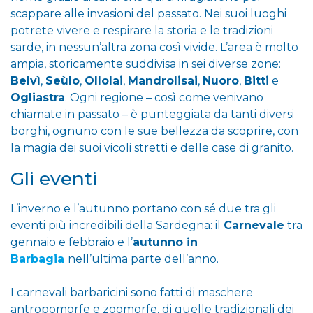
scappare alle invasioni del passato. Nei suoi luoghi
potrete vivere e respirare la storia e le tradizioni
sarde, in nessun’altra zona così vivide. L’area è molto
ampia, storicamente suddivisa in sei diverse zone:
Belvì
,
Seùlo
,
Ollolai
,
Mandrolisai
,
Nuoro
,
Bitti
e
Ogliastra
. Ogni regione – così come venivano
chiamate in passato – è punteggiata da tanti diversi
borghi, ognuno con le sue bellezza da scoprire, con
la magia dei suoi vicoli stretti e delle case di granito.
Gli eventi
L’inverno e l’autunno portano con sé due tra gli
eventi più incredibili della Sardegna: il
Carnevale
tra
gennaio e febbraio e l’
autunno in
Barbagia
nell’ultima parte dell’anno.
I carnevali barbaricini sono fatti di maschere
antropomorfe e zoomorfe, di quelle tradizionali dei