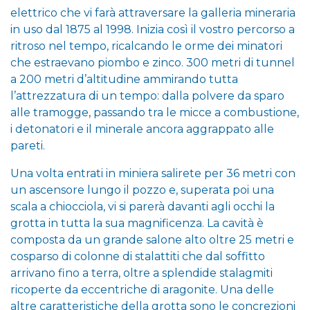
elettrico che vi farà attraversare la galleria mineraria
in uso dal 1875 al 1998. Inizia così il vostro percorso a
ritroso nel tempo, ricalcando le orme dei minatori
che estraevano piombo e zinco. 300 metri di tunnel
a 200 metri d’altitudine ammirando tutta
l’attrezzatura di un tempo: dalla polvere da sparo
alle tramogge, passando tra le micce a combustione,
i detonatori e il minerale ancora aggrappato alle
pareti.
Una volta entrati in miniera salirete per 36 metri con
un ascensore lungo il pozzo e, superata poi una
scala a chiocciola, vi si parerà davanti agli occhi la
grotta in tutta la sua magnificenza. La cavità è
composta da un grande salone alto oltre 25 metri e
cosparso di colonne di stalattiti che dal soffitto
arrivano fino a terra, oltre a splendide stalagmiti
ricoperte da eccentriche di aragonite. Una delle
altre caratteristiche della grotta sono le concrezioni